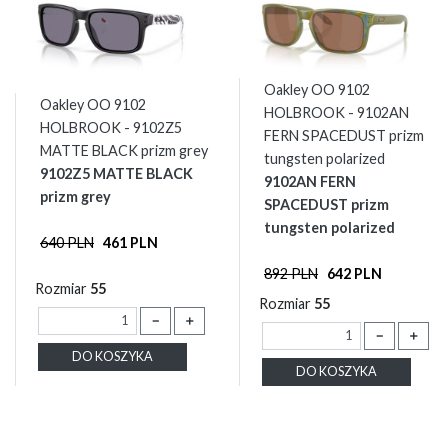
Oakley OO 9102
Oakley OO 9102
HOLBROOK - 9102AN
HOLBROOK - 9102Z5
FERN SPACEDUST prizm
MATTE BLACK prizm grey
tungsten polarized
9102Z5 MATTE BLACK
9102AN FERN
prizm grey
SPACEDUST prizm
tungsten polarized
640 PLN
461 PLN
892 PLN
642 PLN
Rozmiar
55
Rozmiar
55
－
＋
－
＋
DO KOSZYKA
DO KOSZYKA