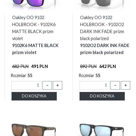
Oakley OO 9102
Oakley OO 9102
HOLBROOK - 9102K6
HOLBROOK - 9102O2
MATTE BLACK prizm
DARK INK FADE prizm
violet
black polarized
9102K6 MATTE BLACK
9102O2 DARK INK FADE
prizm violet
prizm black polarized
682 PLN
491 PLN
892 PLN
642 PLN
Rozmiar
55
Rozmiar
55
－
＋
－
＋
DO KOSZYKA
DO KOSZYKA