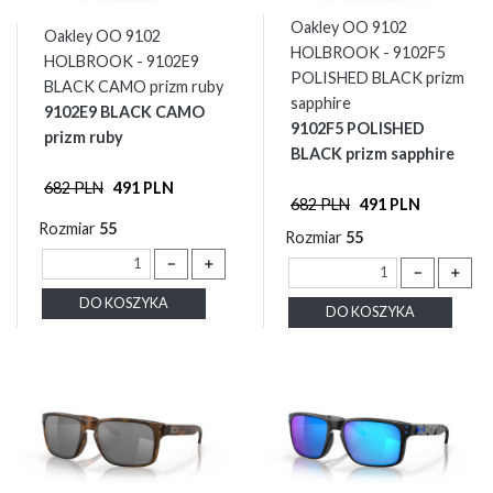
Oakley OO 9102
Oakley OO 9102
HOLBROOK - 9102F5
HOLBROOK - 9102E9
POLISHED BLACK prizm
BLACK CAMO prizm ruby
sapphire
9102E9 BLACK CAMO
9102F5 POLISHED
prizm ruby
BLACK prizm sapphire
682 PLN
491 PLN
682 PLN
491 PLN
Rozmiar
55
Rozmiar
55
－
＋
－
＋
DO KOSZYKA
DO KOSZYKA