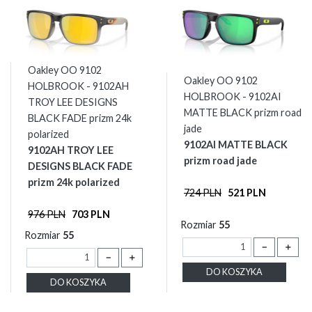
Oakley OO 9102
Oakley OO 9102
HOLBROOK - 9102AH
HOLBROOK - 9102AI
TROY LEE DESIGNS
MATTE BLACK prizm road
BLACK FADE prizm 24k
jade
polarized
9102AI MATTE BLACK
9102AH TROY LEE
prizm road jade
DESIGNS BLACK FADE
prizm 24k polarized
724 PLN
521 PLN
976 PLN
703 PLN
Rozmiar
55
Rozmiar
55
－
＋
－
＋
DO KOSZYKA
DO KOSZYKA