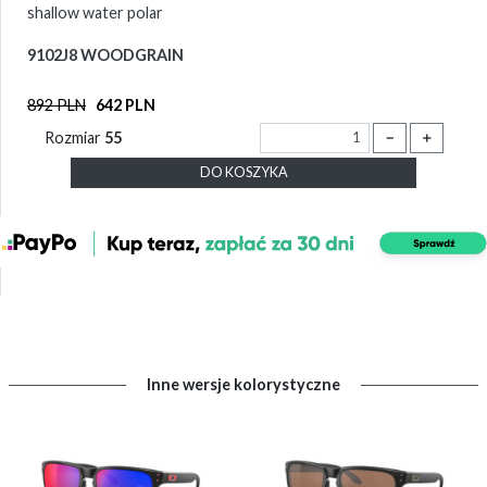
shallow water polar
9102J8 WOODGRAIN
892 PLN
642 PLN
Rozmiar
55
－
＋
DO KOSZYKA
Inne wersje kolorystyczne