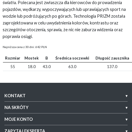
światła. Polecana jest zwłaszcza dla kierowców do prowadzenia
pojazdów, wędkarzy, wypoczywających lub uprawiających sport na
wodzie lub podróżujących po górach. Technologia PRIZM została
zaprojektowana w celu uwydatnienia kolorów, kontrastu oraz
szczegółów otoczenia, sprawia, że nic nie zaburza widzenia oraz
poprawia osiągi.
Najniższa cena z 30 dni: 642 PLN
Rozmiar
Mostek
B
Średnica soczewki
Długość zausznika
55
18.0
43.0
63.0
137.0
KONTAKT
▾
NA SKRÓTY
▾
MOJE KONTO
▾
ZAPYTAJ EKSPERTA
▾