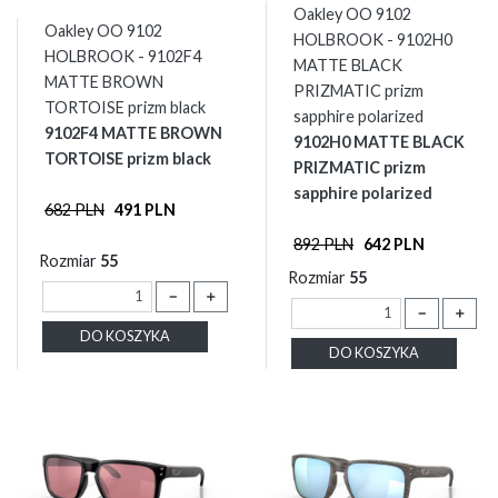
Oakley OO 9102
Oakley OO 9102
HOLBROOK - 9102H0
HOLBROOK - 9102F4
MATTE BLACK
MATTE BROWN
PRIZMATIC prizm
TORTOISE prizm black
sapphire polarized
9102F4 MATTE BROWN
9102H0 MATTE BLACK
TORTOISE prizm black
PRIZMATIC prizm
sapphire polarized
682 PLN
491 PLN
892 PLN
642 PLN
Rozmiar
55
Rozmiar
55
－
＋
－
＋
DO KOSZYKA
DO KOSZYKA