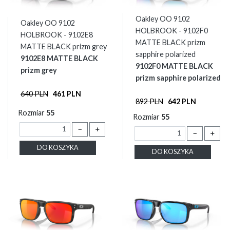
Oakley OO 9102
Oakley OO 9102
HOLBROOK - 9102F0
HOLBROOK - 9102E8
MATTE BLACK prizm
MATTE BLACK prizm grey
sapphire polarized
9102E8 MATTE BLACK
9102F0 MATTE BLACK
prizm grey
prizm sapphire polarized
640 PLN
461 PLN
892 PLN
642 PLN
Rozmiar
55
Rozmiar
55
－
＋
－
＋
DO KOSZYKA
DO KOSZYKA