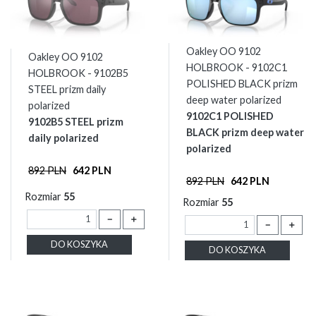
Oakley OO 9102
Oakley OO 9102
HOLBROOK - 9102C1
HOLBROOK - 9102B5
POLISHED BLACK prizm
STEEL prizm daily
deep water polarized
polarized
9102C1 POLISHED
9102B5 STEEL prizm
BLACK prizm deep water
daily polarized
polarized
892 PLN
642 PLN
892 PLN
642 PLN
Rozmiar
55
Rozmiar
55
－
＋
－
＋
DO KOSZYKA
DO KOSZYKA