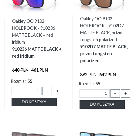
Oakley OO 9102
Oakley OO 9102
HOLBROOK - 9102D7
HOLBROOK - 910236
MATTE BLACK, prizm
MATTE BLACK + red
tungsten polarized
iridium
9102D7 MATTE BLACK,
910236 MATTE BLACK +
prizm tungsten
red iridium
polarized
640 PLN
461 PLN
892 PLN
642 PLN
Rozmiar
55
Rozmiar
55
－
＋
－
＋
DO KOSZYKA
DO KOSZYKA