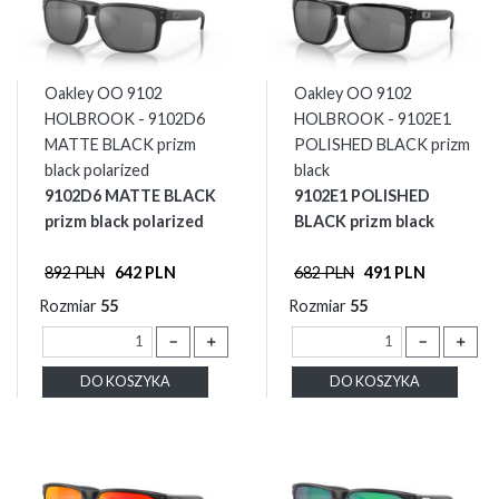
Oakley OO 9102
Oakley OO 9102
HOLBROOK - 9102D6
HOLBROOK - 9102E1
MATTE BLACK prizm
POLISHED BLACK prizm
black polarized
black
9102D6 MATTE BLACK
9102E1 POLISHED
prizm black polarized
BLACK prizm black
892 PLN
642 PLN
682 PLN
491 PLN
Rozmiar
55
Rozmiar
55
－
＋
－
＋
DO KOSZYKA
DO KOSZYKA