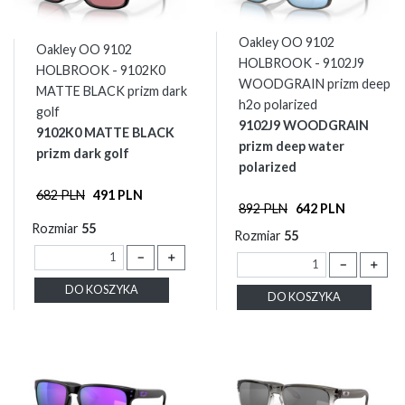
Oakley OO 9102
Oakley OO 9102
HOLBROOK - 9102J9
HOLBROOK - 9102K0
WOODGRAIN prizm deep
MATTE BLACK prizm dark
h2o polarized
golf
9102J9 WOODGRAIN
9102K0 MATTE BLACK
prizm deep water
prizm dark golf
polarized
682 PLN
491 PLN
892 PLN
642 PLN
Rozmiar
55
Rozmiar
55
－
＋
－
＋
DO KOSZYKA
DO KOSZYKA