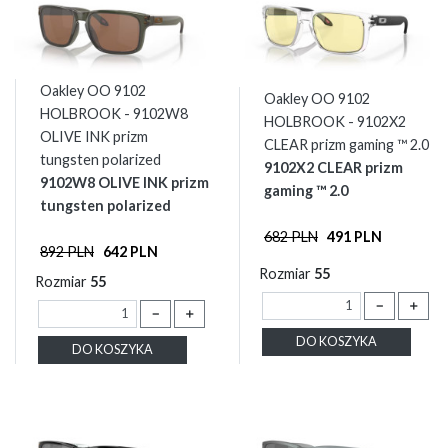
Oakley OO 9102
Oakley OO 9102
HOLBROOK - 9102W8
HOLBROOK - 9102X2
OLIVE INK prizm
CLEAR prizm gaming ™ 2.0
tungsten polarized
9102X2 CLEAR prizm
9102W8 OLIVE INK prizm
gaming ™ 2.0
tungsten polarized
682 PLN
491 PLN
892 PLN
642 PLN
Rozmiar
55
Rozmiar
55
－
＋
－
＋
DO KOSZYKA
DO KOSZYKA