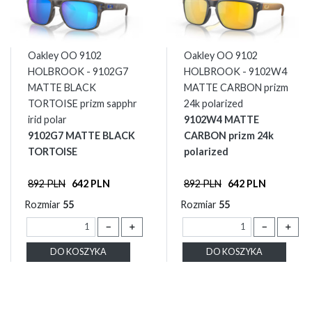
Oakley OO 9102
Oakley OO 9102
HOLBROOK - 9102G7
HOLBROOK - 9102W4
MATTE BLACK
MATTE CARBON prizm
TORTOISE prizm sapphr
24k polarized
irid polar
9102W4 MATTE
9102G7 MATTE BLACK
CARBON prizm 24k
TORTOISE
polarized
892 PLN
642 PLN
892 PLN
642 PLN
Rozmiar
55
Rozmiar
55
－
＋
－
＋
DO KOSZYKA
DO KOSZYKA