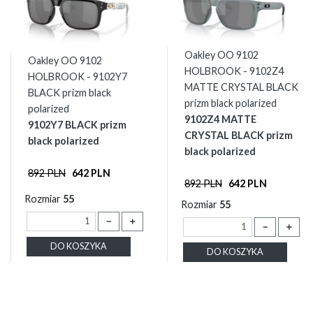
Oakley OO 9102
Oakley OO 9102
HOLBROOK - 9102Z4
HOLBROOK - 9102Y7
MATTE CRYSTAL BLACK
BLACK prizm black
prizm black polarized
polarized
9102Z4 MATTE
9102Y7 BLACK prizm
CRYSTAL BLACK prizm
black polarized
black polarized
892 PLN
642 PLN
892 PLN
642 PLN
Rozmiar
55
Rozmiar
55
－
＋
－
＋
DO KOSZYKA
DO KOSZYKA