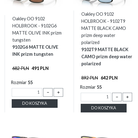
Oakley OO 9102
Oakley OO 9102
HOLBROOK - 9102T9
HOLBROOK - 9102G6
MATTE BLACK CAMO
MATTE OLIVE INK prizm
prizm deep water
tungsten
polarized
9102G6 MATTE OLIVE
9102T9 MATTE BLACK
INK prizm tungsten
CAMO prizm deep water
polarized
682 PLN
491 PLN
892 PLN
642 PLN
Rozmiar
55
Rozmiar
55
－
＋
－
＋
DO KOSZYKA
DO KOSZYKA