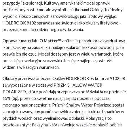
przygody i eksploracji. Kultowy amerykański model oprawki
podkreślony został metalowymi nitami i ikonami Oakley. To idealny
wybór dla osób ceniących zarówno osiągi, jaki i stylowy wygląd.
HOLBROOK 9102 sprawdzą się świetnie jako okulary lifstylowe -
przeznaczone do codziennego użytkowania.
Oprawa z materiału
O Matter™
z nitami z przodu oraz kwadratową
ikoną Oakley na zauszniku, nadaje okularom lekkości, powodując że
prawie ich nie czuć. Model dostępny jest w wielu wariantach, które
posiadają rewelacyjne soczewki oferujące najlepszą ostrość
widzenia w każdych warunkach.
Okulary przeciwsłoneczne Oakley HOLBROOK w kolorze 9102-J8
są wyposażone w soczewki PRIZM SHALLOW WATER
POLARIZED, które posiadają przepuszczalność światła na poziomie
15% (3p), przez co świetnie nadają się do noszenia podczas
mocnego nasłonecznienia. Prizm™ Shallow Water Polarized został
zaprojektowany, aby pomóc w uwidocznieniu struktur i spadków w
płytkich wodach oraz wyeliminować odblaski. Polaryzacja to
powłoka antyrefleksyjna, która niweluje wszelkie odblaski, odbicia