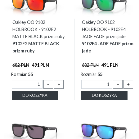
Oakley OO 9102
Oakley OO 9102
HOLBROOK - 9102E2
HOLBROOK - 9102E4
MATTE BLACK prizm ruby
JADE FADE prizm jade
9102E2 MATTE BLACK
9102E4 JADE FADE prizm
prizm ruby
jade
682 PLN
491 PLN
682 PLN
491 PLN
Rozmiar
55
Rozmiar
55
－
＋
－
＋
DO KOSZYKA
DO KOSZYKA