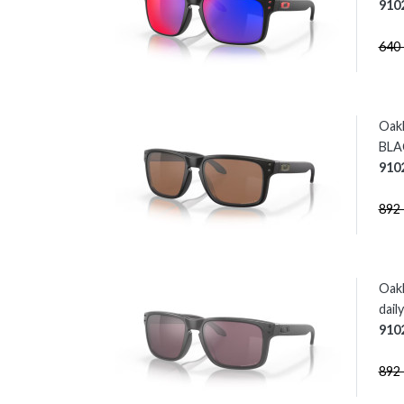
910
640
Oak
BLAC
910
892
Oak
dail
9102
892