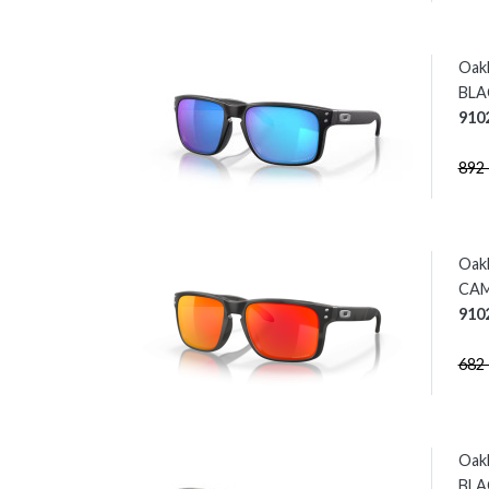
Oak
BLAC
910
892
Oak
CAM
910
682
Oak
BLAC