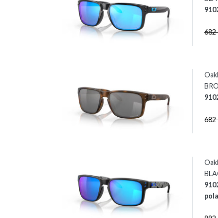
910
682
Oak
BRO
910
682
Oak
BLA
910
pola