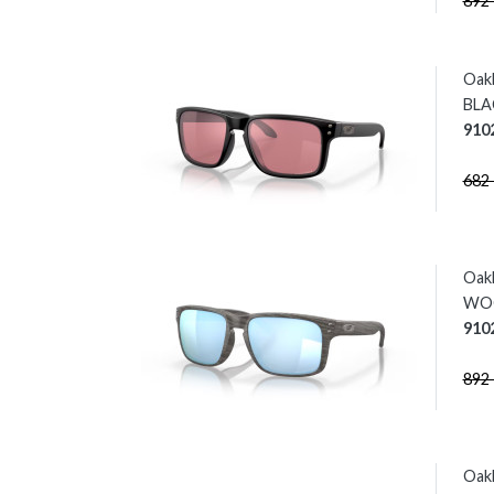
892
Oak
BLAC
910
682
Oak
WOO
910
892
Oak