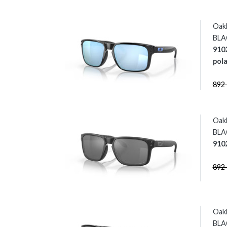
Oak
BLAC
910
pola
892
Oak
BLAC
910
892
Oak
BLAC