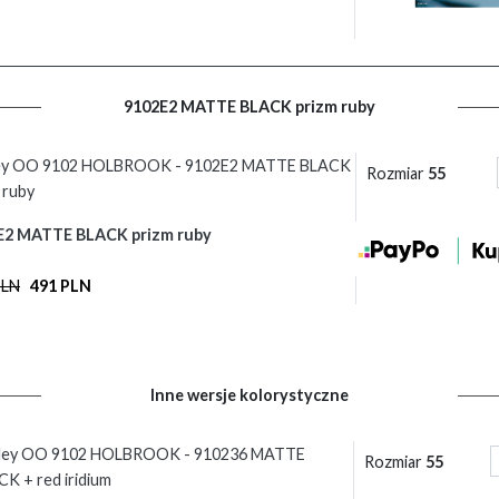
9102E2 MATTE BLACK prizm ruby
ey OO 9102 HOLBROOK - 9102E2 MATTE BLACK
Rozmiar
55
 ruby
E2 MATTE BLACK prizm ruby
PLN
491 PLN
Inne wersje kolorystyczne
ley OO 9102 HOLBROOK - 910236 MATTE
Rozmiar
55
K + red iridium