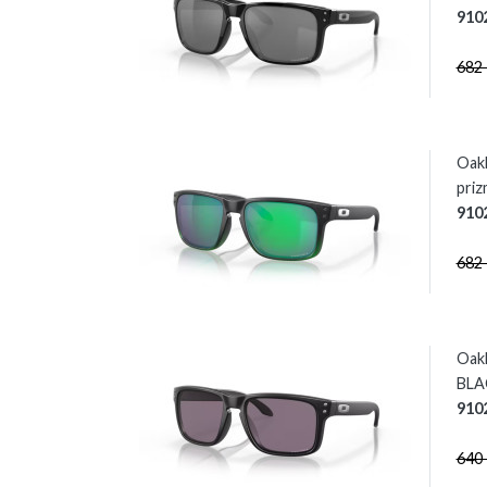
910
682
Oak
priz
910
682
Oak
BLA
910
640