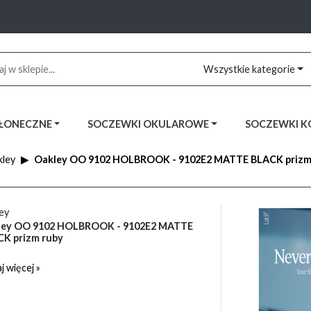
Wszystkie kategorie
SŁONECZNE
SOCZEWKI OKULAROWE
SOCZEWKI 
ley
Oakley OO 9102 HOLBROOK - 9102E2 MATTE BLACK prizm
ey
ley OO 9102 HOLBROOK - 9102E2 MATTE
K prizm ruby
j więcej »