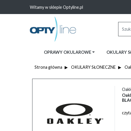
Witamy w sklepie Optyline.pl
OPRAWY OKULAROWE
OKULARY 
Strona główna
OKULARY SŁONECZNE
Oak
Oakl
Oak
BLAC
czyta