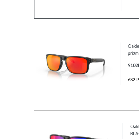
Oakl
prizm
9102
682 
Oak
BLAC