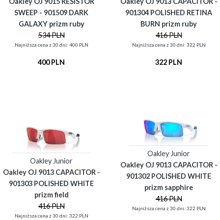
Oakley OJ 9015 RESISTOR
Oakley OJ 9013 CAPACITOR -
SWEEP - 901509 DARK
901304 POLISHED RETINA
GALAXY prizm ruby
BURN prizm ruby
534 PLN
416 PLN
Najniższa cena z 30 dni: 400 PLN
Najniższa cena z 30 dni: 322 PLN
400 PLN
322 PLN
Oakley Junior
Oakley Junior
Oakley OJ 9013 CAPACITOR -
Oakley OJ 9013 CAPACITOR -
901302 POLISHED WHITE
901303 POLISHED WHITE
prizm sapphire
prizm field
416 PLN
416 PLN
Najniższa cena z 30 dni: 322 PLN
Najniższa cena z 30 dni: 322 PLN