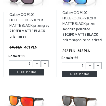
Oakley OO 9102
Oakley OO 9102
HOLBROOK - 9102F0
HOLBROOK - 9102E8
MATTE BLACK prizm
MATTE BLACK prizm grey
sapphire polarized
9102E8 MATTE BLACK
9102F0 MATTE BLACK
prizm grey
prizm sapphire polarized
640 PLN
461 PLN
892 PLN
642 PLN
Rozmiar
55
Rozmiar
55
－
＋
－
＋
DO KOSZYKA
DO KOSZYKA