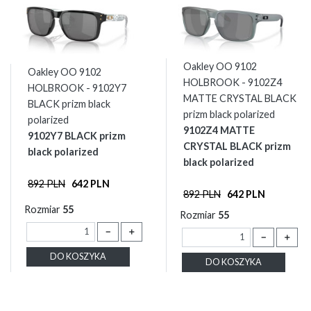
Oakley OO 9102
Oakley OO 9102
HOLBROOK - 9102Z4
HOLBROOK - 9102Y7
MATTE CRYSTAL BLACK
BLACK prizm black
prizm black polarized
polarized
9102Z4 MATTE
9102Y7 BLACK prizm
CRYSTAL BLACK prizm
black polarized
black polarized
892 PLN
642 PLN
892 PLN
642 PLN
Rozmiar
55
Rozmiar
55
－
＋
－
＋
DO KOSZYKA
DO KOSZYKA