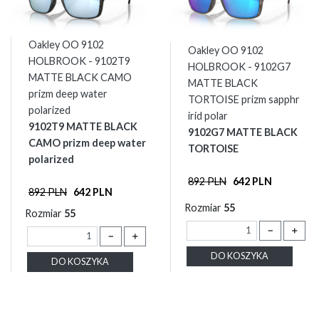
Oakley OO 9102
Oakley OO 9102
HOLBROOK - 9102T9
HOLBROOK - 9102G7
MATTE BLACK CAMO
MATTE BLACK
prizm deep water
TORTOISE prizm sapphr
polarized
irid polar
9102T9 MATTE BLACK
9102G7 MATTE BLACK
CAMO prizm deep water
TORTOISE
polarized
892 PLN
642 PLN
892 PLN
642 PLN
Rozmiar
55
Rozmiar
55
－
＋
－
＋
DO KOSZYKA
DO KOSZYKA