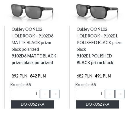
Oakley OO 9102
Oakley OO 9102
HOLBROOK - 9102D6
HOLBROOK - 9102E1
MATTE BLACK prizm
POLISHED BLACK prizm
black polarized
black
9102D6 MATTE BLACK
9102E1 POLISHED
prizm black polarized
BLACK prizm black
892 PLN
642 PLN
682 PLN
491 PLN
Rozmiar
55
Rozmiar
55
－
＋
－
＋
DO KOSZYKA
DO KOSZYKA