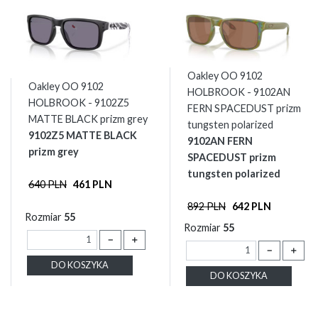
Oakley OO 9102
Oakley OO 9102
HOLBROOK - 9102AN
HOLBROOK - 9102Z5
FERN SPACEDUST prizm
MATTE BLACK prizm grey
tungsten polarized
9102Z5 MATTE BLACK
9102AN FERN
prizm grey
SPACEDUST prizm
tungsten polarized
640 PLN
461 PLN
892 PLN
642 PLN
Rozmiar
55
Rozmiar
55
－
＋
－
＋
DO KOSZYKA
DO KOSZYKA