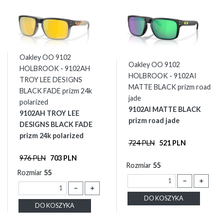
Oakley OO 9102
Oakley OO 9102
HOLBROOK - 9102AH
HOLBROOK - 9102AI
TROY LEE DESIGNS
MATTE BLACK prizm road
BLACK FADE prizm 24k
jade
polarized
9102AI MATTE BLACK
9102AH TROY LEE
prizm road jade
DESIGNS BLACK FADE
prizm 24k polarized
724 PLN
521 PLN
976 PLN
703 PLN
Rozmiar
55
Rozmiar
55
－
＋
－
＋
DO KOSZYKA
DO KOSZYKA