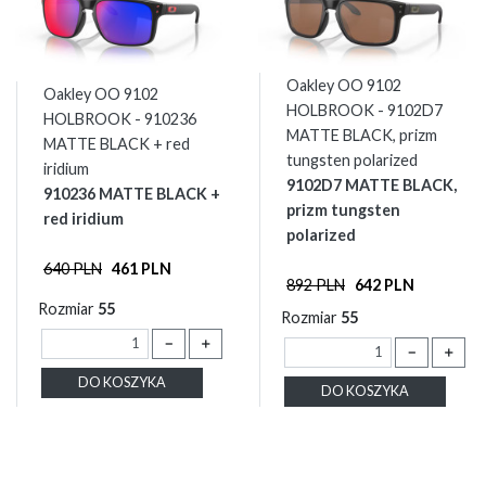
Oakley OO 9102
Oakley OO 9102
HOLBROOK - 9102D7
HOLBROOK - 910236
MATTE BLACK, prizm
MATTE BLACK + red
tungsten polarized
iridium
9102D7 MATTE BLACK,
910236 MATTE BLACK +
prizm tungsten
red iridium
polarized
640 PLN
461 PLN
892 PLN
642 PLN
Rozmiar
55
Rozmiar
55
－
＋
－
＋
DO KOSZYKA
DO KOSZYKA