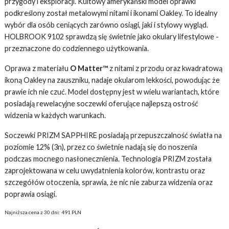
przygody i eksploracji. Kultowy amerykański model oprawki
podkreślony został metalowymi nitami i ikonami Oakley. To idealny
wybór dla osób ceniących zarówno osiągi, jaki i stylowy wygląd.
HOLBROOK 9102 sprawdzą się świetnie jako okulary lifestylowe -
przeznaczone do codziennego użytkowania.
Oprawa z materiału
O Matter™
z nitami z przodu oraz kwadratową
ikoną Oakley na zauszniku, nadaje okularom lekkości, powodując że
prawie ich nie czuć. Model dostępny jest w wielu wariantach, które
posiadają rewelacyjne soczewki oferujące najlepszą ostrość
widzenia w każdych warunkach.
Soczewki PRIZM SAPPHIRE posiadają przepuszczalność światła na
poziomie 12% (3n), przez co świetnie nadają się do noszenia
podczas mocnego nasłonecznienia. Technologia PRIZM została
zaprojektowana w celu uwydatnienia kolorów, kontrastu oraz
szczegółów otoczenia, sprawia, że nic nie zaburza widzenia oraz
poprawia osiągi.
Najniższa cena z 30 dni: 491 PLN