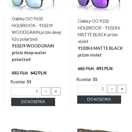
Oakley OO 9102
Oakley OO 9102
HOLBROOK - 9102J9
HOLBROOK - 9102K6
WOODGRAIN prizm deep
MATTE BLACK prizm
h2o polarized
violet
9102J9 WOODGRAIN
9102K6 MATTE BLACK
prizm deep water
prizm violet
polarized
682 PLN
491 PLN
892 PLN
642 PLN
Rozmiar
55
Rozmiar
55
－
＋
－
＋
DO KOSZYKA
DO KOSZYKA