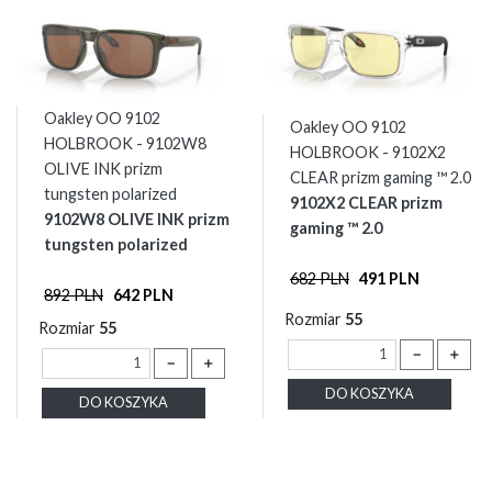
Oakley OO 9102
Oakley OO 9102
HOLBROOK - 9102W8
HOLBROOK - 9102X2
OLIVE INK prizm
CLEAR prizm gaming ™ 2.0
tungsten polarized
9102X2 CLEAR prizm
9102W8 OLIVE INK prizm
gaming ™ 2.0
tungsten polarized
682 PLN
491 PLN
892 PLN
642 PLN
Rozmiar
55
Rozmiar
55
－
＋
－
＋
DO KOSZYKA
DO KOSZYKA