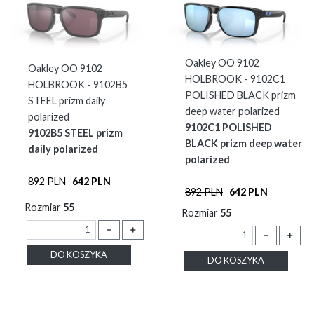
Oakley OO 9102
Oakley OO 9102
HOLBROOK - 9102C1
HOLBROOK - 9102B5
POLISHED BLACK prizm
STEEL prizm daily
deep water polarized
polarized
9102C1 POLISHED
9102B5 STEEL prizm
BLACK prizm deep water
daily polarized
polarized
892 PLN
642 PLN
892 PLN
642 PLN
Rozmiar
55
Rozmiar
55
－
＋
－
＋
DO KOSZYKA
DO KOSZYKA