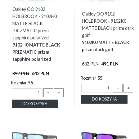
Oakley OO 9102
Oakley OO 9102
HOLBROOK - 9102H0
HOLBROOK - 9102K0
MATTE BLACK
MATTE BLACK prizm dark
PRIZMATIC prizm
golf
sapphire polarized
9102K0 MATTE BLACK
9102H0 MATTE BLACK
prizm dark golf
PRIZMATIC prizm
sapphire polarized
682 PLN
491 PLN
892 PLN
642 PLN
Rozmiar
55
Rozmiar
55
－
＋
－
＋
DO KOSZYKA
DO KOSZYKA