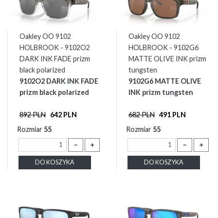
Oakley OO 9102
Oakley OO 9102
HOLBROOK - 9102O2
HOLBROOK - 9102G6
DARK INK FADE prizm
MATTE OLIVE INK prizm
black polarized
tungsten
9102O2 DARK INK FADE
9102G6 MATTE OLIVE
prizm black polarized
INK prizm tungsten
892 PLN
642 PLN
682 PLN
491 PLN
Rozmiar
55
Rozmiar
55
－
＋
－
＋
DO KOSZYKA
DO KOSZYKA