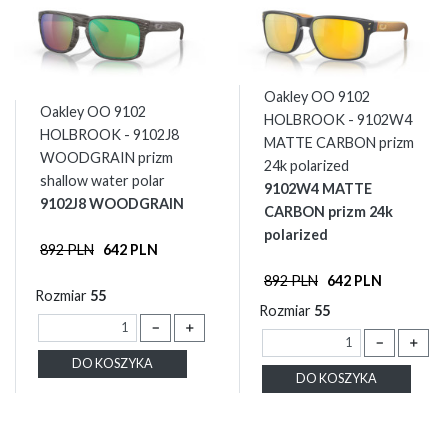
Oakley OO 9102
Oakley OO 9102
HOLBROOK - 9102W4
HOLBROOK - 9102J8
MATTE CARBON prizm
WOODGRAIN prizm
24k polarized
shallow water polar
9102W4 MATTE
9102J8 WOODGRAIN
CARBON prizm 24k
polarized
892 PLN
642 PLN
892 PLN
642 PLN
Rozmiar
55
Rozmiar
55
－
＋
－
＋
DO KOSZYKA
DO KOSZYKA