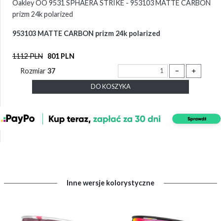
Oakley OO 9531 SPHAERA STRIKE - 953103 MATTE CARBON
prizm 24k polarized
953103 MATTE CARBON prizm 24k polarized
1112 PLN
801 PLN
Rozmiar
37
－
＋
DO KOSZYKA
Inne wersje kolorystyczne