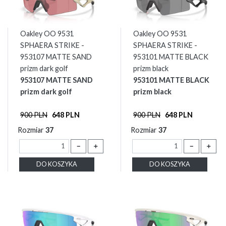
Oakley OO 9531
Oakley OO 9531
SPHAERA STRIKE -
SPHAERA STRIKE -
953107 MATTE SAND
953101 MATTE BLACK
prizm dark golf
prizm black
953107 MATTE SAND
953101 MATTE BLACK
prizm dark golf
prizm black
900 PLN
648 PLN
900 PLN
648 PLN
Rozmiar
37
Rozmiar
37
－
＋
－
＋
DO KOSZYKA
DO KOSZYKA