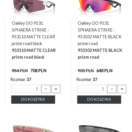
Oakley OO 9531
Oakley OO 9531
SPHAERA STRIKE -
SPHAERA STRIKE -
953110 MATTE CLEAR
953102 MATTE BLACK
prizm road black
prizm road
953110 MATTE CLEAR
953102 MATTE BLACK
prizm road black
prizm road
984 PLN
708 PLN
900 PLN
648 PLN
Rozmiar
37
Rozmiar
37
－
＋
－
＋
DO KOSZYKA
DO KOSZYKA