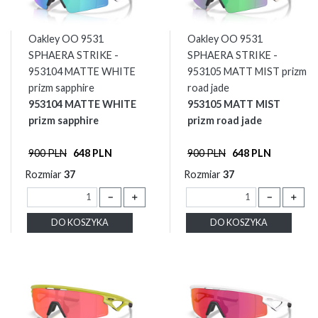
Oakley OO 9531
Oakley OO 9531
SPHAERA STRIKE -
SPHAERA STRIKE -
953104 MATTE WHITE
953105 MATT MIST prizm
prizm sapphire
road jade
953104 MATTE WHITE
953105 MATT MIST
prizm sapphire
prizm road jade
900 PLN
648 PLN
900 PLN
648 PLN
Rozmiar
37
Rozmiar
37
－
＋
－
＋
DO KOSZYKA
DO KOSZYKA