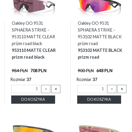
Oakley OO 9531
Oakley OO 9531
SPHAERA STRIKE -
SPHAERA STRIKE -
953110 MATTE CLEAR
953102 MATTE BLACK
prizm road black
prizm road
953110 MATTE CLEAR
953102 MATTE BLACK
prizm road black
prizm road
984 PLN
708 PLN
900 PLN
648 PLN
Rozmiar
37
Rozmiar
37
－
＋
－
＋
DO KOSZYKA
DO KOSZYKA