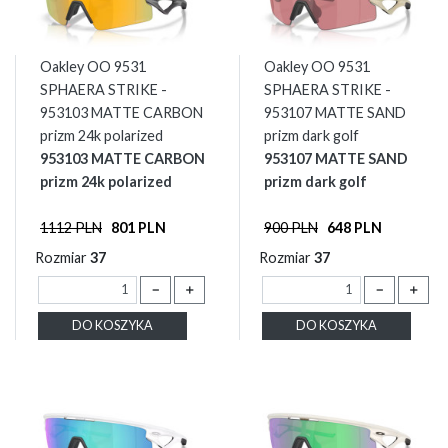
Oakley OO 9531
Oakley OO 9531
SPHAERA STRIKE -
SPHAERA STRIKE -
953103 MATTE CARBON
953107 MATTE SAND
prizm 24k polarized
prizm dark golf
953103 MATTE CARBON
953107 MATTE SAND
prizm 24k polarized
prizm dark golf
1112 PLN
801 PLN
900 PLN
648 PLN
Rozmiar
37
Rozmiar
37
－
＋
－
＋
DO KOSZYKA
DO KOSZYKA