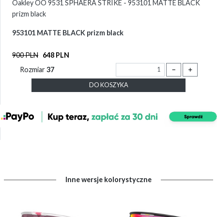
Oakley OO 9531 SPHAERA STRIKE - 953101 MATTE BLACK
prizm black
953101 MATTE BLACK prizm black
900 PLN
648 PLN
Rozmiar
37
－
＋
DO KOSZYKA
Inne wersje kolorystyczne