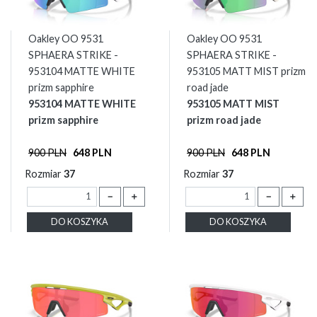
Oakley OO 9531
Oakley OO 9531
SPHAERA STRIKE -
SPHAERA STRIKE -
953104 MATTE WHITE
953105 MATT MIST prizm
prizm sapphire
road jade
953104 MATTE WHITE
953105 MATT MIST
prizm sapphire
prizm road jade
900 PLN
648 PLN
900 PLN
648 PLN
Rozmiar
37
Rozmiar
37
－
＋
－
＋
DO KOSZYKA
DO KOSZYKA