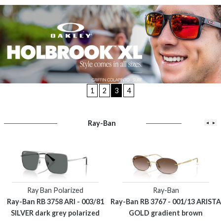
1
2
3
4
Ray-Ban
◂
▸
Ray Ban Polarized
Ray-Ban
Ray-Ban RB 3758 ARI - 003/81
Ray-Ban RB 3767 - 001/13 ARISTA
SILVER dark grey polarized
GOLD gradient brown