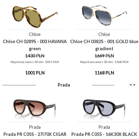
Chloe
Chloe
Chloe CH 0289S - 003 HAVANA
Chloe CH 0382S - 001 GOLD blue
green
gradient
1430 PLN
1669 PLN
Najniższa cena z 30 dni: 1001 PLN
Najniższa cena z 30 dni: 1168 PLN
1001 PLN
1168 PLN
Prada
◂
▸
Prada
Prada
Prada PR C05S - 27I70X CIGAR
Prada PR C05S - 16K30X BLACK