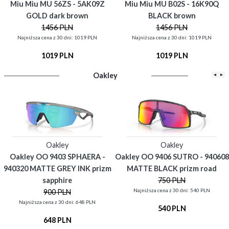
Miu Miu MU 56ZS - 5AK09Z
Miu Miu MU B02S - 16K90Q
GOLD dark brown
BLACK brown
1456 PLN
1456 PLN
Najniższa cena z 30 dni: 1019 PLN
Najniższa cena z 30 dni: 1019 PLN
1019 PLN
1019 PLN
Oakley
◂
▸
Oakley
Oakley
Oakley OO 9403 SPHAERA -
Oakley OO 9406 SUTRO - 940608
940320 MATTE GREY INK prizm
MATTE BLACK prizm road
sapphire
750 PLN
Najniższa cena z 30 dni: 540 PLN
900 PLN
Najniższa cena z 30 dni: 648 PLN
540 PLN
648 PLN