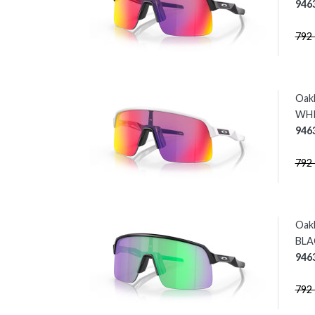
946
792
Oak
WHI
946
792
Oak
BLAC
946
792