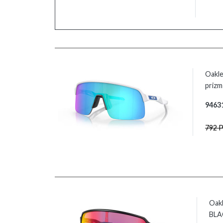
Oakl
prizm
9463
792 
Oak
BLA