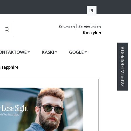
PL
|
Zaloguj się
Zarejestruj się
Koszyk ▾
ZAPYTAJ EKSPERTA
KONTAKTOWE
KASKI
GOGLE
 sapphire