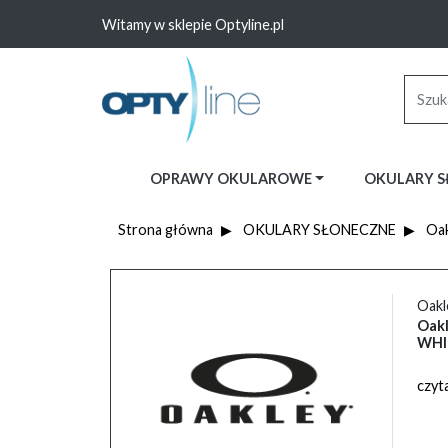
Witamy w sklepie Optyline.pl
OPRAWY OKULAROWE
OKULARY 
Strona główna
OKULARY SŁONECZNE
Oak
Oakl
Oakl
WHIT
czyta