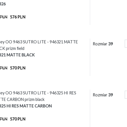
326
 PLN
576 PLN
ley OO 9463 SUTRO LITE - 946321 MATTE
Rozmiar
39
K prizm field
321 MATTE BLACK
 PLN
570 PLN
ley OO 9463 SUTRO LITE - 946325 HI RES
Rozmiar
39
TE CARBON prizm black
325 HI RES MATTE CARBON
 PLN
570 PLN