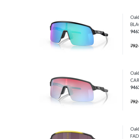
Oak
BLAC
946
792
Oak
CAR
946
792
Oak
FADE