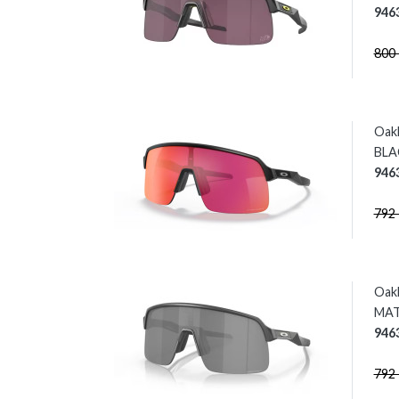
946
800
Oak
BLAC
946
792
Oak
MAT
946
792