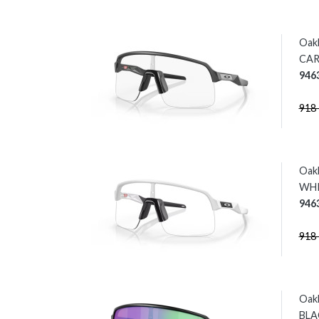
Oak
CAR
946
918
Oak
WHI
946
918
Oak
BLAC