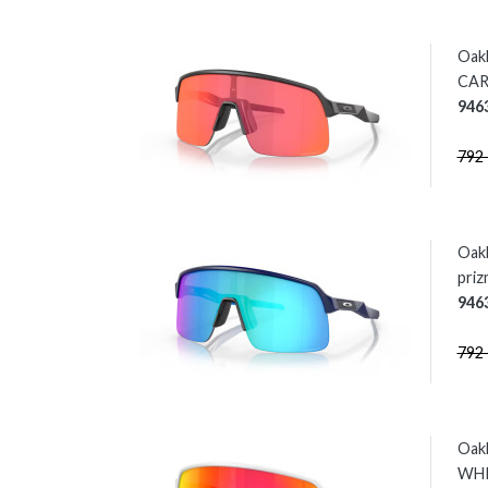
Oak
CARB
946
792
Oak
priz
946
792
Oak
WHI