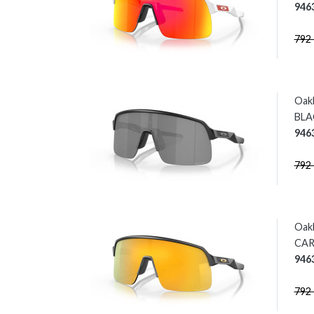
946
792
Oak
BLAC
946
792
Oak
CAR
946
792