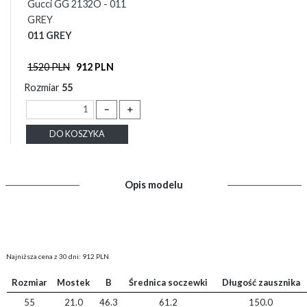
Gucci GG 2132O - 011
GREY
011 GREY
1520 PLN
912 PLN
Rozmiar
55
－
＋
DO KOSZYKA
Opis modelu
Najniższa cena z 30 dni: 912 PLN
Rozmiar
Mostek
B
Średnica soczewki
Długość zausznika
55
21.0
46.3
61.2
150.0