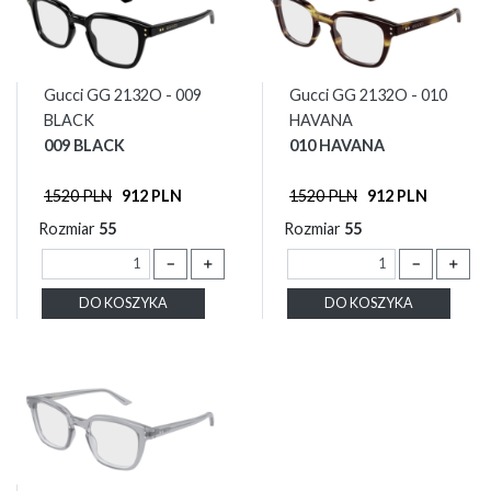
Gucci GG 2132O - 009
Gucci GG 2132O - 010
BLACK
HAVANA
009 BLACK
010 HAVANA
1520 PLN
912 PLN
1520 PLN
912 PLN
Rozmiar
55
Rozmiar
55
－
＋
－
＋
DO KOSZYKA
DO KOSZYKA