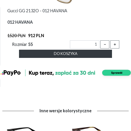
Gucci GG 2132O - 012 HAVANA
012 HAVANA
1520 PLN
912 PLN
Rozmiar
55
－
＋
DO KOSZYKA
Inne wersje kolorystyczne