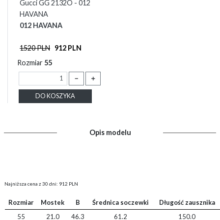
Gucci GG 2132O - 012
HAVANA
012 HAVANA
1520 PLN
912 PLN
Rozmiar
55
－
＋
DO KOSZYKA
Opis modelu
Najniższa cena z 30 dni: 912 PLN
Rozmiar
Mostek
B
Średnica soczewki
Długość zausznika
55
21.0
46.3
61.2
150.0