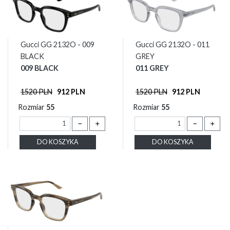
Gucci GG 2132O - 009
Gucci GG 2132O - 011
BLACK
GREY
009 BLACK
011 GREY
1520 PLN
912 PLN
1520 PLN
912 PLN
Rozmiar
55
Rozmiar
55
－
＋
－
＋
DO KOSZYKA
DO KOSZYKA