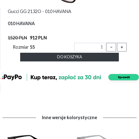
Gucci GG 2132O - 010 HAVANA
010 HAVANA
1520 PLN
912 PLN
Rozmiar
55
－
＋
DO KOSZYKA
Inne wersje kolorystyczne