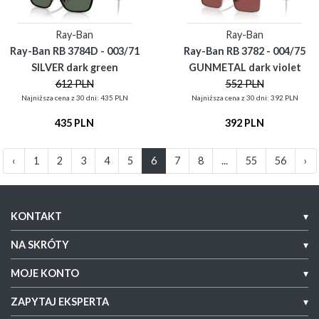
Ray-Ban
Ray-Ban
Ray-Ban RB 3784D - 003/71
Ray-Ban RB 3782 - 004/75
SILVER dark green
GUNMETAL dark violet
612 PLN
552 PLN
Najniższa cena z 30 dni: 435 PLN
Najniższa cena z 30 dni: 392 PLN
435 PLN
392 PLN
‹
1
2
3
4
5
6
7
8
...
55
56
›
KONTAKT
▾
NA SKRÓTY
▾
MOJE KONTO
▾
ZAPYTAJ EKSPERTA
▾