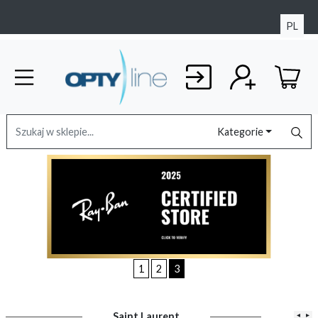
PL
Kategorie
1
2
3
Saint Laurent
◂
▸