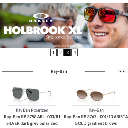
1
2
3
4
Ray-Ban
◂
▸
Ray Ban Polarized
Ray-Ban
Ray-Ban RB 3758 ARI - 003/81
Ray-Ban RB 3767 - 001/13 ARISTA
SILVER dark grey polarized
GOLD gradient brown