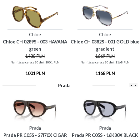
Chloe
Chloe
Chloe CH 0289S - 003 HAVANA
Chloe CH 0382S - 001 GOLD blue
green
gradient
1430 PLN
1669 PLN
Najniższa cena z 30 dni: 1001 PLN
Najniższa cena z 30 dni: 1168 PLN
1001 PLN
1168 PLN
Prada
◂
▸
Prada
Prada
Prada PR C05S - 27I70X CIGAR
Prada PR C05S - 16K30X BLACK