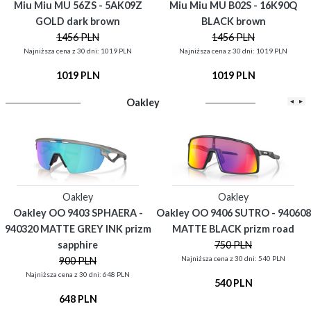
Miu Miu MU 56ZS - 5AK09Z
Miu Miu MU B02S - 16K90Q
GOLD dark brown
BLACK brown
1456 PLN
1456 PLN
Najniższa cena z 30 dni: 1019 PLN
Najniższa cena z 30 dni: 1019 PLN
1019 PLN
1019 PLN
Oakley
◂
▸
Oakley
Oakley
Oakley OO 9403 SPHAERA -
Oakley OO 9406 SUTRO - 940608
940320 MATTE GREY INK prizm
MATTE BLACK prizm road
sapphire
750 PLN
Najniższa cena z 30 dni: 540 PLN
900 PLN
Najniższa cena z 30 dni: 648 PLN
540 PLN
648 PLN