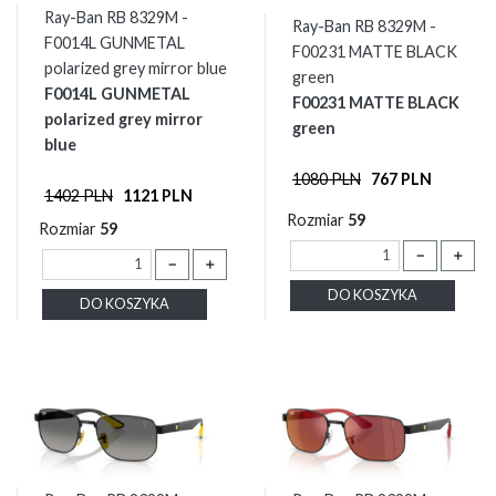
Ray-Ban RB 8329M -
Ray-Ban RB 8329M -
F0014L GUNMETAL
F00231 MATTE BLACK
polarized grey mirror blue
green
F0014L GUNMETAL
F00231 MATTE BLACK
polarized grey mirror
green
blue
1080 PLN
767 PLN
1402 PLN
1121 PLN
Rozmiar
59
Rozmiar
59
－
＋
－
＋
DO KOSZYKA
DO KOSZYKA