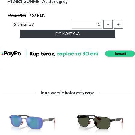
F124B1 GUNMETAL dark grey
1080 PLN
767 PLN
Rozmiar
59
－
＋
DO KOSZYKA
Inne wersje kolorystyczne