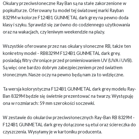
Okulary przeciwsłoneczne Ray Ban są na stałe zakorzenione w
popkulturze. Oferowany tu model tej światowej marki Rayban
8329M w kolorze F124B1 GUNMETAL dark grey na pewno doda
klasy i szyku. Sprawdzi się zarówno do codziennego użytkowania
oraz na wakacjach, czy leniwym weekendzie na plaży.
Wszystkie oferowane przez nas okulary słoneczne RB, także ten
konkretny model - RB8329M F124B1 GUNMETAL dark grey,
posiadają filtry chroniące przed promieniowaniem UV (UVA i UVB).
Są więc one bardzo dobrym zabezpieczeniem przed światłem
słonecznym. Nasze oczy na pewno będą nam za to wdzięczne.
Ta wersja kolorystyczna F124B1 GUNMETAL dark grey modelu Ray-
Ban 8329M będzie się świetnie prezentować na twarzy. Występuję
ona w rozmiarach: 59 mm szerokości soczewki.
W zestawie do okularów przeciwsłonecznych Ray-Ban RB 8329M -
F124B1 GUNMETAL dark grey dołączone są etui oraz ściereczka do
czyszczenia. Wysyłamy je w kartoniku producenta.