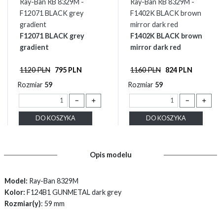
Ray-Ban RB 8329M -
Ray-Ban RB 8329M -
F12071 BLACK grey
F1402K BLACK brown
gradient
mirror dark red
F12071 BLACK grey
F1402K BLACK brown
gradient
mirror dark red
1120 PLN
795 PLN
1160 PLN
824 PLN
Rozmiar
59
Rozmiar
59
－
＋
－
＋
DO KOSZYKA
DO KOSZYKA
Opis modelu
Model:
Ray-Ban 8329M
Kolor:
F124B1 GUNMETAL dark grey
Rozmiar(y)
: 59 mm