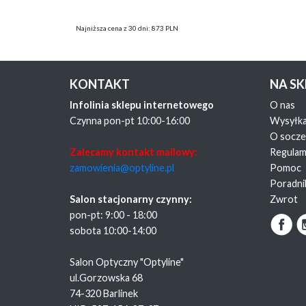
Najniższa cena z 30 dni: 873 PLN
KONTAKT
NA S
Infolinia sklepu internetowego
O nas
Czynna pon-pt 10:00-16:00
Wysyłk
O socz
Zalecamy kontakt mailowy:
Regulam
zamowienia@optyline.pl
Pomoc
Poradni
Salon stacjonarny czynny:
Zwrot
pon-pt: 9:00 - 18:00
sobota 10:00-14:00
Salon Optyczny "Optyline"
ul.Gorzowska 68
74-320 Barlinek