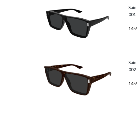
Sain
001
145
Sain
002
145