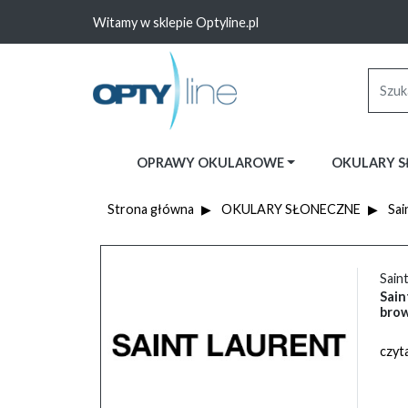
Witamy w sklepie Optyline.pl
OPRAWY OKULAROWE
OKULARY 
Strona główna
OKULARY SŁONECZNE
Sai
Sain
Sain
bro
czyta