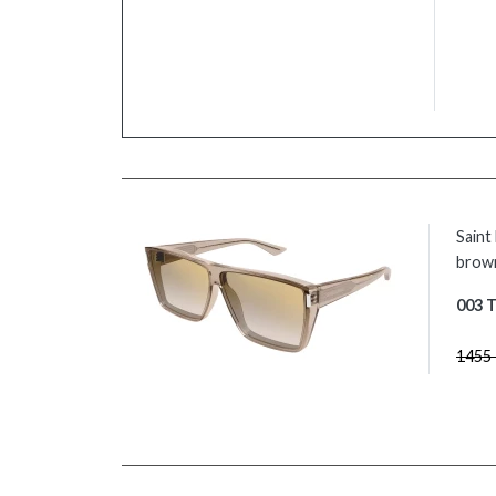
Sain
brow
003 
1455