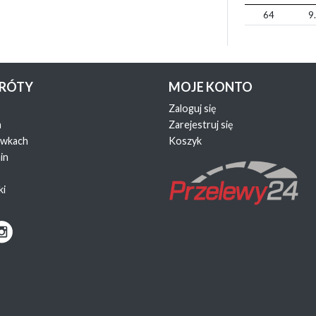
64
9
KRÓTY
MOJE KONTO
Zaloguj się
a
Zarejestruj się
ewkach
Koszyk
in
ki