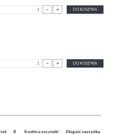
－
＋
DO KOSZYKA
－
＋
DO KOSZYKA
tek
B
Średnica soczewki
Długość zausznika