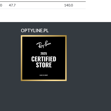
.0
47.7
140.0
OPTYLINE.PL