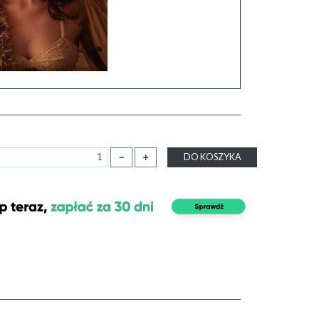
－
＋
DO KOSZYKA