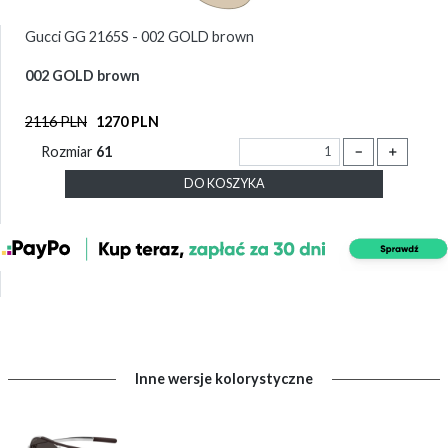
Gucci GG 2165S - 002 GOLD brown
002 GOLD brown
2116 PLN
1270 PLN
Rozmiar
61
－
＋
DO KOSZYKA
Inne wersje kolorystyczne