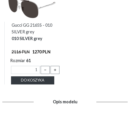
Gucci GG 2165S - 010
SILVER grey
010 SILVER grey
2116 PLN
1270 PLN
Rozmiar
61
－
＋
DO KOSZYKA
Opis modelu