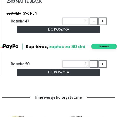
2503 MATTE BLACK
550 PLN
396 PLN
Rozmiar
47
－
＋
DO KOSZYKA
Rozmiar
50
－
＋
DO KOSZYKA
Inne wersje kolorystyczne