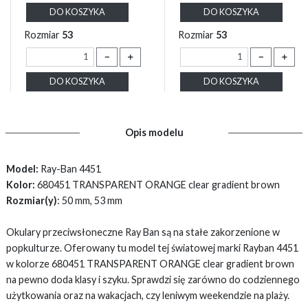
DO KOSZYKA
DO KOSZYKA
Rozmiar
53
Rozmiar
53
－
＋
－
＋
DO KOSZYKA
DO KOSZYKA
Opis modelu
Model:
Ray-Ban 4451
Kolor:
680451 TRANSPARENT ORANGE clear gradient brown
Rozmiar(y)
: 50 mm, 53 mm
Okulary przeciwsłoneczne Ray Ban są na stałe zakorzenione w
popkulturze. Oferowany tu model tej światowej marki Rayban 4451
w kolorze 680451 TRANSPARENT ORANGE clear gradient brown
na pewno doda klasy i szyku. Sprawdzi się zarówno do codziennego
użytkowania oraz na wakacjach, czy leniwym weekendzie na plaży.