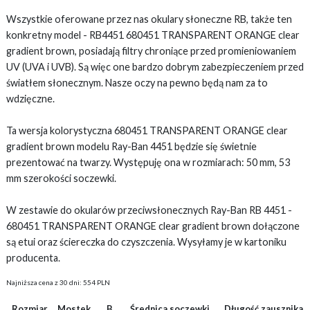
Wszystkie oferowane przez nas okulary słoneczne RB, także ten
konkretny model - RB4451 680451 TRANSPARENT ORANGE clear
gradient brown, posiadają filtry chroniące przed promieniowaniem
UV (UVA i UVB). Są więc one bardzo dobrym zabezpieczeniem przed
światłem słonecznym. Nasze oczy na pewno będą nam za to
wdzięczne.
Ta wersja kolorystyczna 680451 TRANSPARENT ORANGE clear
gradient brown modelu Ray-Ban 4451 będzie się świetnie
prezentować na twarzy. Występuję ona w rozmiarach: 50 mm, 53
mm szerokości soczewki.
W zestawie do okularów przeciwsłonecznych Ray-Ban RB 4451 -
680451 TRANSPARENT ORANGE clear gradient brown dołączone
są etui oraz ściereczka do czyszczenia. Wysyłamy je w kartoniku
producenta.
Najniższa cena z 30 dni: 554 PLN
Rozmiar
Mostek
B
Średnica soczewki
Długość zausznika