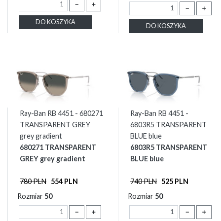
－
＋
－
＋
DO KOSZYKA
DO KOSZYKA
Ray-Ban RB 4451 - 680271
Ray-Ban RB 4451 -
TRANSPARENT GREY
6803R5 TRANSPARENT
grey gradient
BLUE blue
680271 TRANSPARENT
6803R5 TRANSPARENT
GREY grey gradient
BLUE blue
780 PLN
554 PLN
740 PLN
525 PLN
Rozmiar
50
Rozmiar
50
－
＋
－
＋