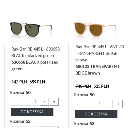
Ray-Ban RB 4451 - 680133
Ray-Ban RB 4451 - 630658
TRANSPARENT BEIGE
BLACK polarized green
brown
630658 BLACK polarized
680133 TRANSPARENT
green
BEIGE brown
942 PLN
659 PLN
740 PLN
525 PLN
Rozmiar
50
Rozmiar
50
－
＋
－
＋
DO KOSZYKA
DO KOSZYKA
Rozmiar
53
Rozmiar
53