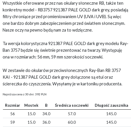
Wszystkie oferowane przez nas okulary słoneczne RB, także ten
konkretny model - RB3757 921387 PALE GOLD dark grey, posiadają
filtry chroniące przed promieniowaniem UV (UVA i UVB). Są więc
one bardzo dobrym zabezpieczeniem przed światłem słonecznym.
Nasze oczy na pewno będą nam za to wdzięczne.
Ta wersja kolorystyczna 921387 PALE GOLD dark grey modelu Ray-
Ban 3757 będzie się świetnie prezentować na twarzy. Występuję
ona w rozmiarach: 56 mm, 59 mm szerokości soczewki.
W zestawie do okularów przeciwsłonecznych Ray-Ban RB 3757
KAI - 921387 PALE GOLD dark grey dołączone są etui oraz
ściereczka do czyszczenia. Wysyłamy je w kartoniku producenta.
Najniższa cena z 30 dni: 392 PLN
Rozmiar
Mostek
B
Średnica soczewki
Długość zausznika
56
15.0
34.0
57.0
145.0
59
15.0
36.0
60.0
145.0