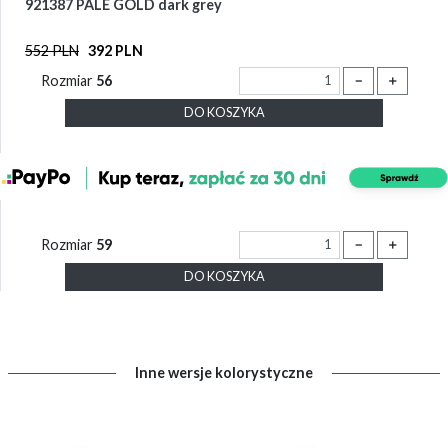
921387 PALE GOLD dark grey
552 PLN
392 PLN
Rozmiar
56
－
＋
DO KOSZYKA
Rozmiar
59
－
＋
DO KOSZYKA
Inne wersje kolorystyczne