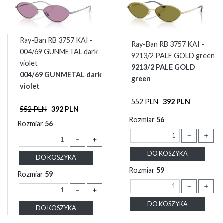
Ray-Ban RB 3757 KAI -
Ray-Ban RB 3757 KAI -
004/69 GUNMETAL dark
9213/2 PALE GOLD green
violet
9213/2 PALE GOLD
004/69 GUNMETAL dark
green
violet
552 PLN
392 PLN
552 PLN
392 PLN
Rozmiar
56
Rozmiar
56
－
＋
－
＋
DO KOSZYKA
DO KOSZYKA
Rozmiar
59
Rozmiar
59
－
＋
－
＋
DO KOSZYKA
DO KOSZYKA