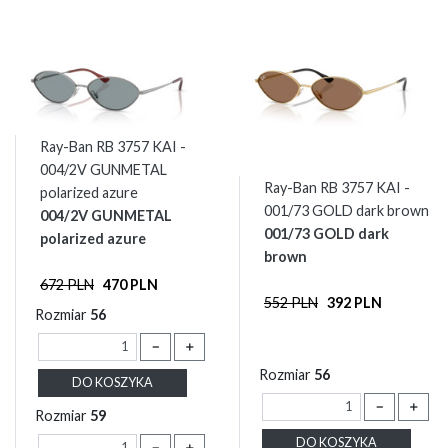
Ray-Ban RB 3757 KAI -
004/2V GUNMETAL
Ray-Ban RB 3757 KAI -
polarized azure
001/73 GOLD dark brown
004/2V GUNMETAL
001/73 GOLD dark
polarized azure
brown
672 PLN
470 PLN
552 PLN
392 PLN
Rozmiar
56
－
＋
Rozmiar
56
DO KOSZYKA
－
＋
Rozmiar
59
DO KOSZYKA
－
＋