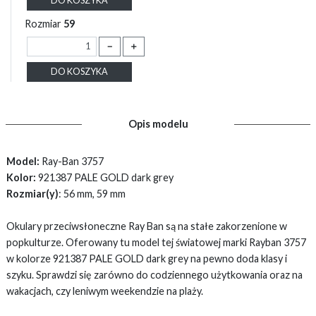
DO KOSZYKA
Rozmiar
59
－
＋
DO KOSZYKA
Opis modelu
Model:
Ray-Ban 3757
Kolor:
921387 PALE GOLD dark grey
Rozmiar(y)
: 56 mm, 59 mm
Okulary przeciwsłoneczne Ray Ban są na stałe zakorzenione w
popkulturze. Oferowany tu model tej światowej marki Rayban 3757
w kolorze 921387 PALE GOLD dark grey na pewno doda klasy i
szyku. Sprawdzi się zarówno do codziennego użytkowania oraz na
wakacjach, czy leniwym weekendzie na plaży.