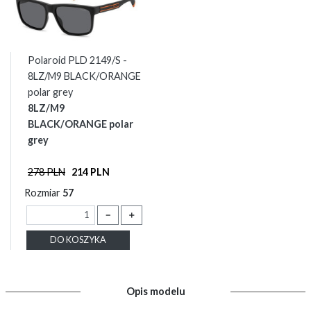
Polaroid PLD 2149/S -
8LZ/M9 BLACK/ORANGE
polar grey
8LZ/M9
BLACK/ORANGE polar
grey
278 PLN
214 PLN
Rozmiar
57
－
＋
DO KOSZYKA
Opis modelu