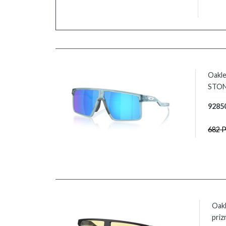
Oakl
STON
9285
682 
Oak
priz