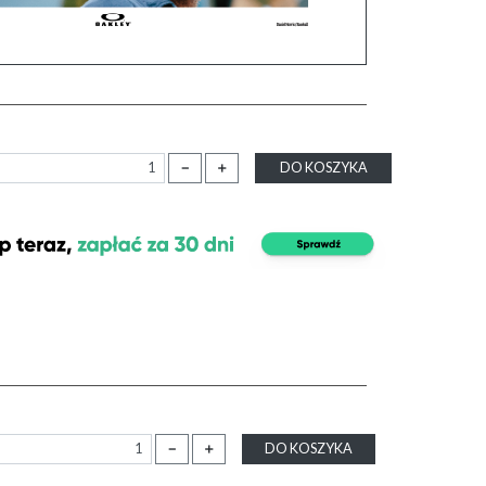
－
＋
DO KOSZYKA
－
＋
DO KOSZYKA