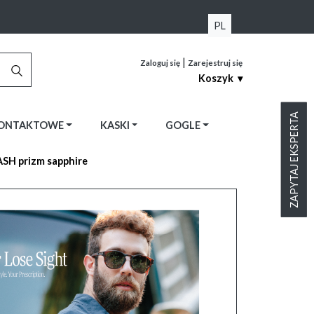
PL
|
Zaloguj się
Zarejestruj się
Koszyk ▾
ZAPYTAJ EKSPERTA
KONTAKTOWE
KASKI
GOGLE
H prizm sapphire