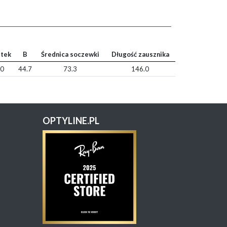
tek
B
Średnica soczewki
Długość zausznika
.0
44.7
73.3
146.0
OPTYLINE.PL