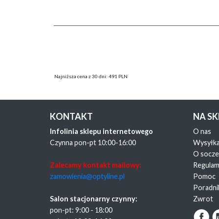
Najniższa cena z 30 dni: 491 PLN
KONTAKT
NA S
Infolinia sklepu internetowego
O nas
Czynna pon-pt 10:00-16:00
Wysyłk
O socz
Zalecamy kontakt mailowy:
Regulam
zamowienia@optyline.pl
Pomoc
Poradni
Salon stacjonarny czynny:
Zwrot
pon-pt: 9:00 - 18:00