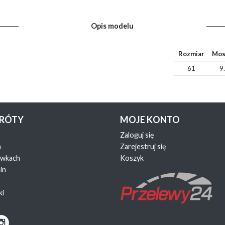
Opis modelu
Rozmiar
Mos
61
9
KRÓTY
MOJE KONTO
Zaloguj się
a
Zarejestruj się
ewkach
Koszyk
in
ki