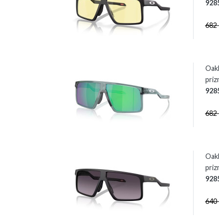
928
682
Oak
priz
928
682
Oak
priz
928
640