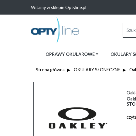
Witamy w sklepie Optyline.pl
OPRAWY OKULAROWE
OKULARY 
Strona główna
OKULARY SŁONECZNE
Oak
Oakl
Oak
STO
czyta