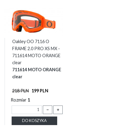
Oakley OO 7116 O
FRAME 2.0 PRO XS MX -
711614 MOTO ORANGE
clear
711614 MOTO ORANGE
clear
218 PLN
199 PLN
Rozmiar
1
－
＋
DO KOSZYKA