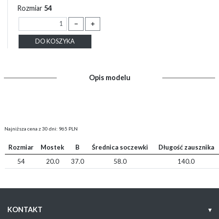
Rozmiar
54
－
＋
DO KOSZYKA
Opis modelu
Najniższa cena z 30 dni: 965 PLN
Rozmiar
Mostek
B
Średnica soczewki
Długość zausznika
54
20.0
37.0
58.0
140.0
KONTAKT
▾