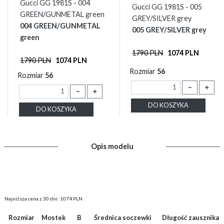
Gucci GG 1981S - 004
Gucci GG 1981S - 005
GREEN/GUNMETAL green
GREY/SILVER grey
004 GREEN/GUNMETAL
005 GREY/SILVER grey
green
1790 PLN
1074 PLN
1790 PLN
1074 PLN
Rozmiar
56
Rozmiar
56
－
＋
－
＋
DO KOSZYKA
DO KOSZYKA
Opis modelu
Najniższa cena z 30 dni: 1074 PLN
Rozmiar
Mostek
B
Średnica soczewki
Długość zausznika