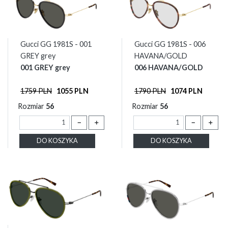
Gucci GG 1981S - 001
Gucci GG 1981S - 006
GREY grey
HAVANA/GOLD
001 GREY grey
006 HAVANA/GOLD
1759 PLN
1055 PLN
1790 PLN
1074 PLN
Rozmiar
56
Rozmiar
56
－
＋
－
＋
DO KOSZYKA
DO KOSZYKA