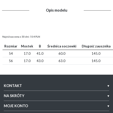
Opis modelu
Najniższa cena z 30 dni: 514 PLN
Rozmiar
Mostek
B
Średnica soczewki
Długość zausznika
54
17.0
41.0
60.0
145.0
56
17.0
43.0
63.0
145.0
KONTAKT
▾
NA SKRÓTY
▾
MOJE KONTO
▾