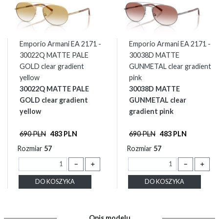
Emporio Armani EA 2171 -
Emporio Armani EA 2171 -
30022Q MATTE PALE
30038D MATTE
GOLD clear gradient
GUNMETAL clear gradient
yellow
pink
30022Q MATTE PALE
30038D MATTE
GOLD clear gradient
GUNMETAL clear
yellow
gradient pink
690 PLN
483 PLN
690 PLN
483 PLN
Rozmiar
57
Rozmiar
57
－
＋
－
＋
DO KOSZYKA
DO KOSZYKA
Opis modelu