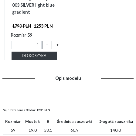
003 SILVER light blue
gradient
1790 PLN
1253 PLN
Rozmiar
59
－
＋
DO KOSZYKA
Opis modelu
Najniższa cena z 30 dni: 1231 PLN
Rozmiar
Mostek
B
Średnica soczewki
Długość zausznika
59
19.0
58.1
60.9
140.0