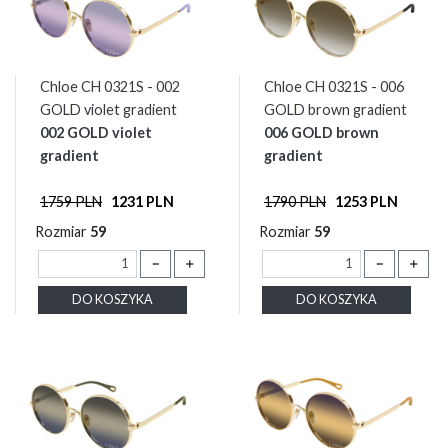
Chloe CH 0321S - 002
Chloe CH 0321S - 006
GOLD violet gradient
GOLD brown gradient
002 GOLD violet
006 GOLD brown
gradient
gradient
1759 PLN
1231 PLN
1790 PLN
1253 PLN
Rozmiar
59
Rozmiar
59
－
＋
－
＋
DO KOSZYKA
DO KOSZYKA