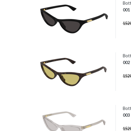
Bott
001
152
Bot
002
152
Bott
003
152