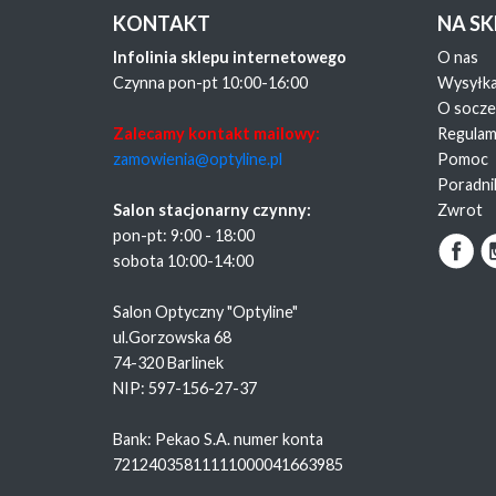
KONTAKT
NA S
Infolinia sklepu internetowego
O nas
Czynna pon-pt 10:00-16:00
Wysyłk
O socz
Zalecamy kontakt mailowy:
Regulam
zamowienia@optyline.pl
Pomoc
Poradni
Salon stacjonarny czynny:
Zwrot
pon-pt: 9:00 - 18:00
sobota 10:00-14:00
Salon Optyczny "Optyline"
ul.Gorzowska 68
74-320 Barlinek
NIP: 597-156-27-37
Bank: Pekao S.A. numer konta
72124035811111000041663985