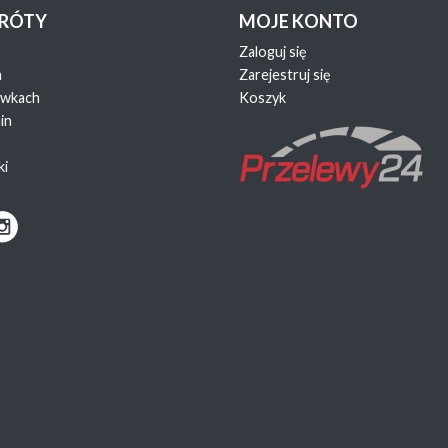
KRÓTY
MOJE KONTO
Zaloguj się
a
Zarejestruj się
ewkach
Koszyk
in
ki