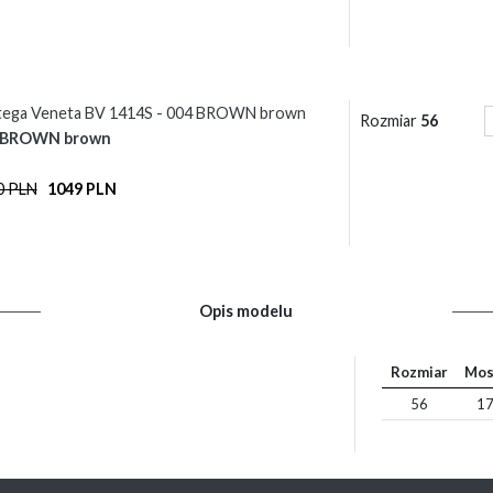
tega Veneta BV 1414S - 004 BROWN brown
Rozmiar
56
 BROWN brown
0 PLN
1049 PLN
Opis modelu
Rozmiar
Mos
56
17