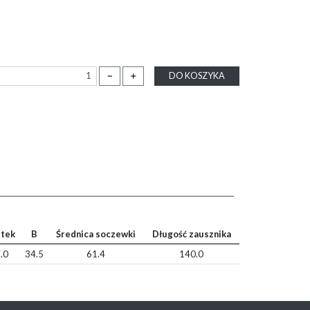
－
＋
DO KOSZYKA
tek
B
Średnica soczewki
Długość zausznika
.0
34.5
61.4
140.0