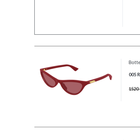
Botte
005 
1520