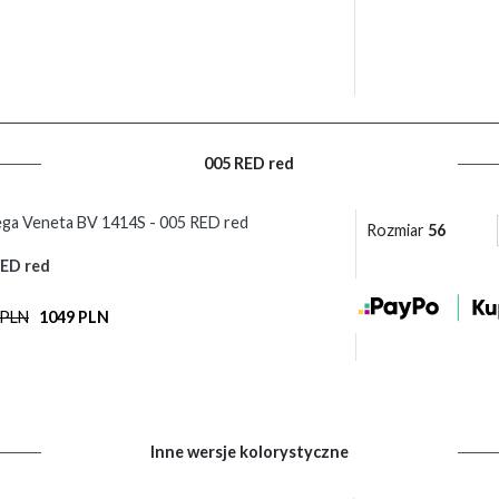
005 RED red
ga Veneta BV 1414S - 005 RED red
Rozmiar
56
RED red
 PLN
1049 PLN
Inne wersje kolorystyczne