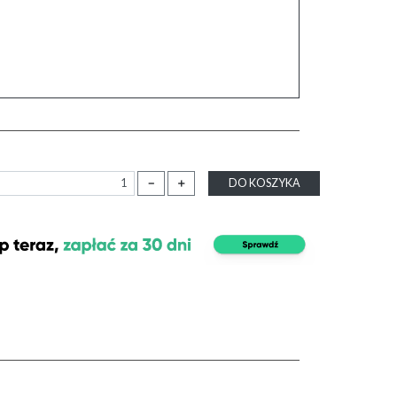
－
＋
DO KOSZYKA