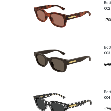
Bot
002
170
Bot
003
170
Bott
004
179