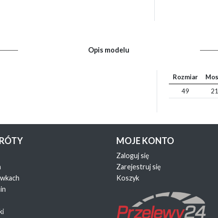
Opis modelu
Rozmiar
Mos
49
21
KRÓTY
MOJE KONTO
Zaloguj się
a
Zarejestruj się
ewkach
Koszyk
in
ki