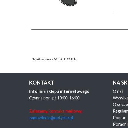
Najniższa cena z 30 dni: 1173 PLN
KONTAKT
NA S
Infolinia sklepu internetowego
O nas
Czynna pon-pt 10:00-16:00
Wysyłk
O socz
Zalecamy kontakt mailowy:
Regulam
zamowienia@optyline.pl
Pomoc
Poradni