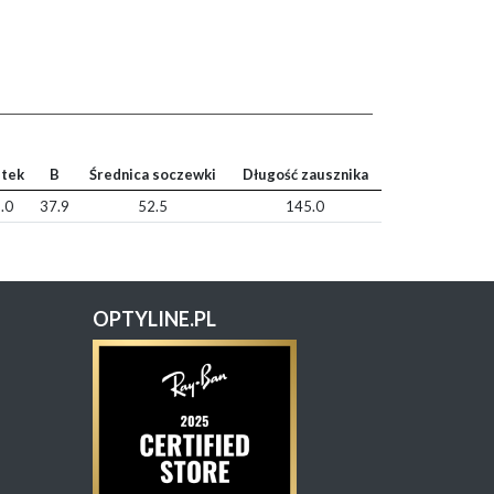
tek
B
Średnica soczewki
Długość zausznika
.0
37.9
52.5
145.0
OPTYLINE.PL