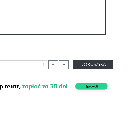
－
＋
DO KOSZYKA