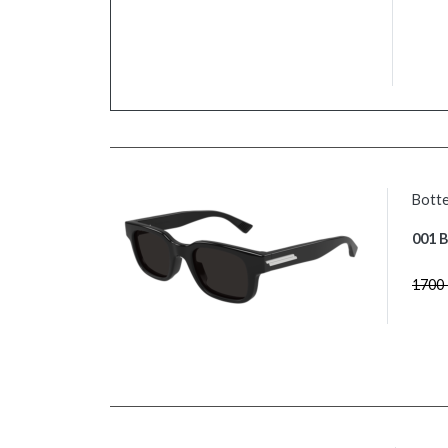
Botte
001 
1700