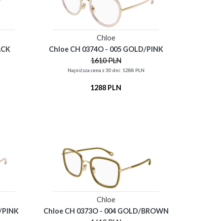
Chloe
ACK
Chloe CH 0374O - 005 GOLD/PINK
1610 PLN
N
Najniższa cena z 30 dni: 1288 PLN
1288 PLN
Chloe
/PINK
Chloe CH 0373O - 004 GOLD/BROWN