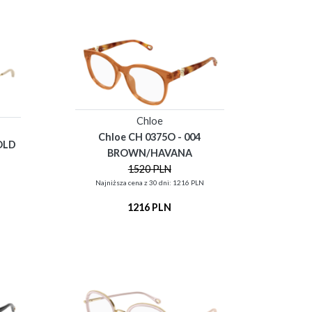
Chloe
Chloe CH 0375O - 004
OLD
BROWN/HAVANA
1520 PLN
N
Najniższa cena z 30 dni: 1216 PLN
1216 PLN