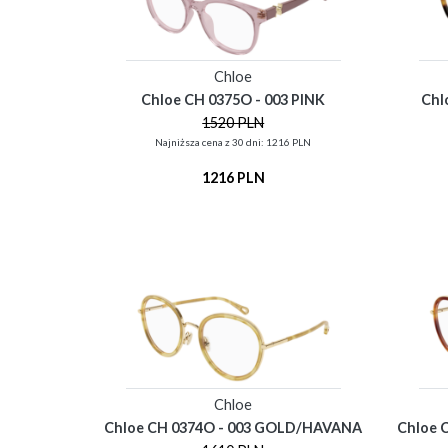
Chloe
Chloe CH 0375O - 003 PINK
Chl
1520 PLN
Najniższa cena z 30 dni: 1216 PLN
1216 PLN
Chloe
Chloe CH 0374O - 003 GOLD/HAVANA
Chloe 