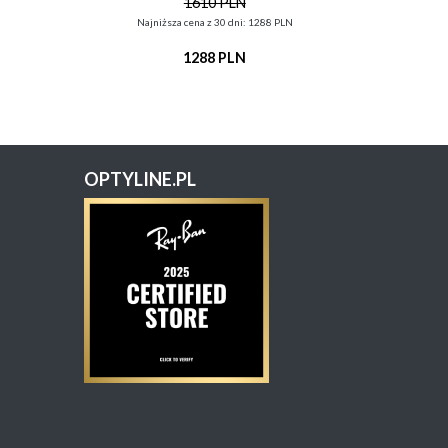
1610 PLN
N
Najniższa cena z 30 dni: 1288 PLN
1288 PLN
OPTYLINE.PL