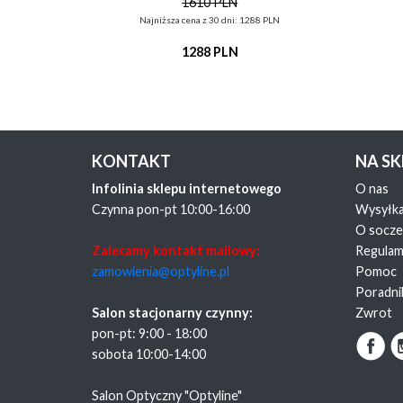
1610 PLN
Najniższa cena z 30 dni: 1288 PLN
1288 PLN
KONTAKT
NA S
Infolinia sklepu internetowego
O nas
Czynna pon-pt 10:00-16:00
Wysyłk
O socz
Zalecamy kontakt mailowy:
Regulam
zamowienia@optyline.pl
Pomoc
Poradni
Salon stacjonarny czynny:
Zwrot
pon-pt: 9:00 - 18:00
sobota 10:00-14:00
Salon Optyczny "Optyline"