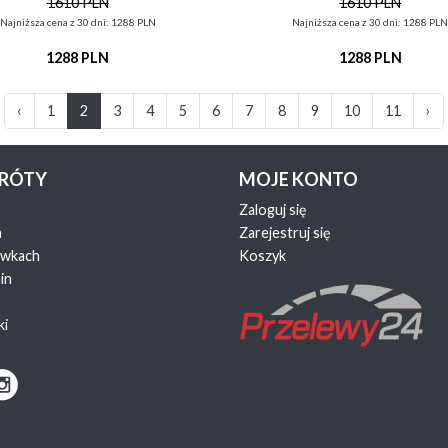
1610 PLN
1610 PLN
Najniższa cena z 30 dni: 1288 PLN
Najniższa cena z 30 dni: 1288 PL
1288 PLN
1288 PLN
‹
1
2
3
4
5
6
7
8
9
10
11
›
KRÓTY
MOJE KONTO
Zaloguj się
a
Zarejestruj się
ewkach
Koszyk
in
ki