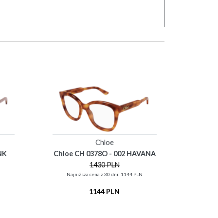
Chloe
NK
Chloe CH 0378O - 002 HAVANA
1430 PLN
N
Najniższa cena z 30 dni: 1144 PLN
1144 PLN